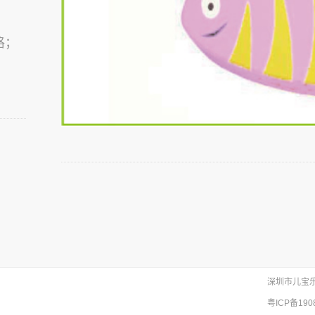
格；
深圳市儿宝
粤ICP备190