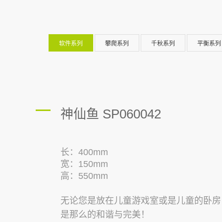
软件系列
攀爬系列
千秋系列
平衡系列
神仙鱼 SP060042
长：400mm
宽：150mm
高：550mm
无论您是放在儿童游
戏室或是儿童的卧房
是那么的和谐与完美！