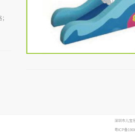
格
；
深圳市儿宝
粤ICP备190